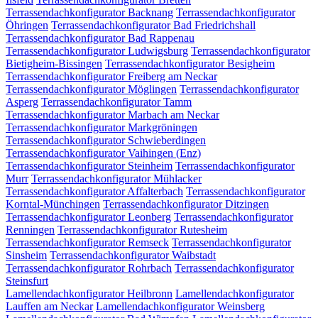
Terrassendachkonfigurator Backnang
Terrassendachkonfigurator
Öhringen
Terrassendachkonfigurator Bad Friedrichshall
Terrassendachkonfigurator Bad Rappenau
Terrassendachkonfigurator Ludwigsburg
Terrassendachkonfigurator
Bietigheim-Bissingen
Terrassendachkonfigurator Besigheim
Terrassendachkonfigurator Freiberg am Neckar
Terrassendachkonfigurator Möglingen
Terrassendachkonfigurator
Asperg
Terrassendachkonfigurator Tamm
Terrassendachkonfigurator Marbach am Neckar
Terrassendachkonfigurator Markgröningen
Terrassendachkonfigurator Schwieberdingen
Terrassendachkonfigurator Vaihingen (Enz)
Terrassendachkonfigurator Steinheim
Terrassendachkonfigurator
Murr
Terrassendachkonfigurator Mühlacker
Terrassendachkonfigurator Affalterbach
Terrassendachkonfigurator
Korntal-Münchingen
Terrassendachkonfigurator Ditzingen
Terrassendachkonfigurator Leonberg
Terrassendachkonfigurator
Renningen
Terrassendachkonfigurator Rutesheim
Terrassendachkonfigurator Remseck
Terrassendachkonfigurator
Sinsheim
Terrassendachkonfigurator Waibstadt
Terrassendachkonfigurator Rohrbach
Terrassendachkonfigurator
Steinsfurt
Lamellendachkonfigurator Heilbronn
Lamellendachkonfigurator
Lauffen am Neckar
Lamellendachkonfigurator Weinsberg