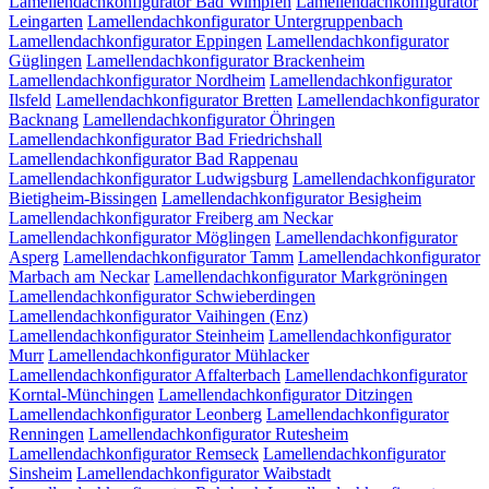
Lamellendachkonfigurator Bad Wimpfen
Lamellendachkonfigurator
Leingarten
Lamellendachkonfigurator Untergruppenbach
Lamellendachkonfigurator Eppingen
Lamellendachkonfigurator
Güglingen
Lamellendachkonfigurator Brackenheim
Lamellendachkonfigurator Nordheim
Lamellendachkonfigurator
Ilsfeld
Lamellendachkonfigurator Bretten
Lamellendachkonfigurator
Backnang
Lamellendachkonfigurator Öhringen
Lamellendachkonfigurator Bad Friedrichshall
Lamellendachkonfigurator Bad Rappenau
Lamellendachkonfigurator Ludwigsburg
Lamellendachkonfigurator
Bietigheim-Bissingen
Lamellendachkonfigurator Besigheim
Lamellendachkonfigurator Freiberg am Neckar
Lamellendachkonfigurator Möglingen
Lamellendachkonfigurator
Asperg
Lamellendachkonfigurator Tamm
Lamellendachkonfigurator
Marbach am Neckar
Lamellendachkonfigurator Markgröningen
Lamellendachkonfigurator Schwieberdingen
Lamellendachkonfigurator Vaihingen (Enz)
Lamellendachkonfigurator Steinheim
Lamellendachkonfigurator
Murr
Lamellendachkonfigurator Mühlacker
Lamellendachkonfigurator Affalterbach
Lamellendachkonfigurator
Korntal-Münchingen
Lamellendachkonfigurator Ditzingen
Lamellendachkonfigurator Leonberg
Lamellendachkonfigurator
Renningen
Lamellendachkonfigurator Rutesheim
Lamellendachkonfigurator Remseck
Lamellendachkonfigurator
Sinsheim
Lamellendachkonfigurator Waibstadt