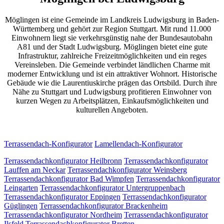
Möglingen ist eine Gemeinde im Landkreis Ludwigsburg in Baden-
Württemberg und gehört zur Region Stuttgart. Mit rund 11.000
Einwohnern liegt sie verkehrsgünstig nahe der Bundesautobahn
A81 und der Stadt Ludwigsburg. Möglingen bietet eine gute
Infrastruktur, zahlreiche Freizeitmöglichkeiten und ein reges
Vereinsleben. Die Gemeinde verbindet ländlichen Charme mit
moderner Entwicklung und ist ein attraktiver Wohnort. Historische
Gebäude wie die Laurentiuskirche prägen das Ortsbild. Durch ihre
Nähe zu Stuttgart und Ludwigsburg profitieren Einwohner von
kurzen Wegen zu Arbeitsplätzen, Einkaufsmöglichkeiten und
kulturellen Angeboten.
Terrassendach-Konfigurator
Lamellendach-Konfigurator
Terrassendachkonfigurator Heilbronn
Terrassendachkonfigurator
Lauffen am Neckar
Terrassendachkonfigurator Weinsberg
Terrassendachkonfigurator Bad Wimpfen
Terrassendachkonfigurator
Leingarten
Terrassendachkonfigurator Untergruppenbach
Terrassendachkonfigurator Eppingen
Terrassendachkonfigurator
Güglingen
Terrassendachkonfigurator Brackenheim
Terrassendachkonfigurator Nordheim
Terrassendachkonfigurator
Ilsfeld
Terrassendachkonfigurator Bretten