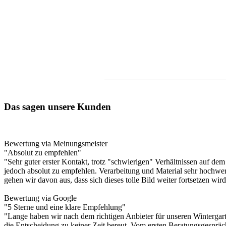
Rufen
Sie uns an
Telefon
07143/9638434
Das sagen unsere Kunden
Bewertung via Meinungsmeister
"Absolut zu empfehlen"
"Sehr guter erster Kontakt, trotz "schwierigen" Verhältnissen auf dem M
jedoch absolut zu empfehlen. Verarbeitung und Material sehr hochwer
gehen wir davon aus, dass sich dieses tolle Bild weiter fortsetzen w
Bewertung via Google
"5 Sterne und eine klare Empfehlung"
"Lange haben wir nach dem richtigen Anbieter für unseren Wintergart
die Entscheidung zu keiner Zeit bereut. Vom ersten Beratungsgespräc