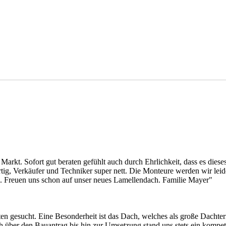
arkt. Sofort gut beraten gefühlt auch durch Ehrlichkeit, dass es dieses 
tig, Verkäufer und Techniker super nett. Die Monteure werden wir leid
ird. Freuen uns schon auf unser neues Lamellendach. Familie Mayer"
en gesucht. Eine Besonderheit ist das Dach, welches als große Dachter
h über den Bauantrag bis hin zur Umsetzung stand uns stets ein kompet