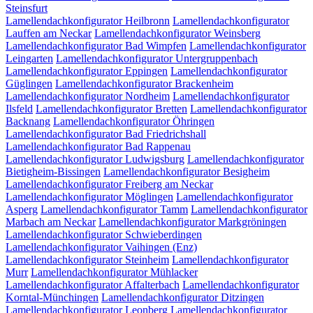
Steinsfurt
Lamellendachkonfigurator Heilbronn
Lamellendachkonfigurator
Lauffen am Neckar
Lamellendachkonfigurator Weinsberg
Lamellendachkonfigurator Bad Wimpfen
Lamellendachkonfigurator
Leingarten
Lamellendachkonfigurator Untergruppenbach
Lamellendachkonfigurator Eppingen
Lamellendachkonfigurator
Güglingen
Lamellendachkonfigurator Brackenheim
Lamellendachkonfigurator Nordheim
Lamellendachkonfigurator
Ilsfeld
Lamellendachkonfigurator Bretten
Lamellendachkonfigurator
Backnang
Lamellendachkonfigurator Öhringen
Lamellendachkonfigurator Bad Friedrichshall
Lamellendachkonfigurator Bad Rappenau
Lamellendachkonfigurator Ludwigsburg
Lamellendachkonfigurator
Bietigheim-Bissingen
Lamellendachkonfigurator Besigheim
Lamellendachkonfigurator Freiberg am Neckar
Lamellendachkonfigurator Möglingen
Lamellendachkonfigurator
Asperg
Lamellendachkonfigurator Tamm
Lamellendachkonfigurator
Marbach am Neckar
Lamellendachkonfigurator Markgröningen
Lamellendachkonfigurator Schwieberdingen
Lamellendachkonfigurator Vaihingen (Enz)
Lamellendachkonfigurator Steinheim
Lamellendachkonfigurator
Murr
Lamellendachkonfigurator Mühlacker
Lamellendachkonfigurator Affalterbach
Lamellendachkonfigurator
Korntal-Münchingen
Lamellendachkonfigurator Ditzingen
Lamellendachkonfigurator Leonberg
Lamellendachkonfigurator