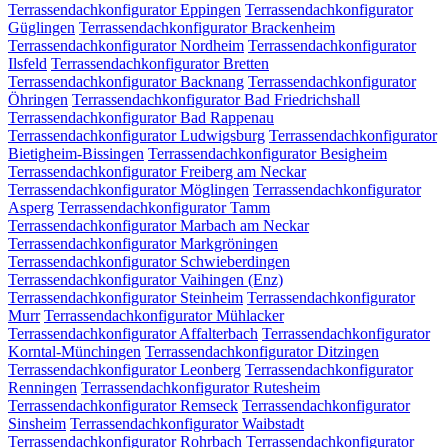
Terrassendachkonfigurator Eppingen
Terrassendachkonfigurator
Güglingen
Terrassendachkonfigurator Brackenheim
Terrassendachkonfigurator Nordheim
Terrassendachkonfigurator
Ilsfeld
Terrassendachkonfigurator Bretten
Terrassendachkonfigurator Backnang
Terrassendachkonfigurator
Öhringen
Terrassendachkonfigurator Bad Friedrichshall
Terrassendachkonfigurator Bad Rappenau
Terrassendachkonfigurator Ludwigsburg
Terrassendachkonfigurator
Bietigheim-Bissingen
Terrassendachkonfigurator Besigheim
Terrassendachkonfigurator Freiberg am Neckar
Terrassendachkonfigurator Möglingen
Terrassendachkonfigurator
Asperg
Terrassendachkonfigurator Tamm
Terrassendachkonfigurator Marbach am Neckar
Terrassendachkonfigurator Markgröningen
Terrassendachkonfigurator Schwieberdingen
Terrassendachkonfigurator Vaihingen (Enz)
Terrassendachkonfigurator Steinheim
Terrassendachkonfigurator
Murr
Terrassendachkonfigurator Mühlacker
Terrassendachkonfigurator Affalterbach
Terrassendachkonfigurator
Korntal-Münchingen
Terrassendachkonfigurator Ditzingen
Terrassendachkonfigurator Leonberg
Terrassendachkonfigurator
Renningen
Terrassendachkonfigurator Rutesheim
Terrassendachkonfigurator Remseck
Terrassendachkonfigurator
Sinsheim
Terrassendachkonfigurator Waibstadt
Terrassendachkonfigurator Rohrbach
Terrassendachkonfigurator