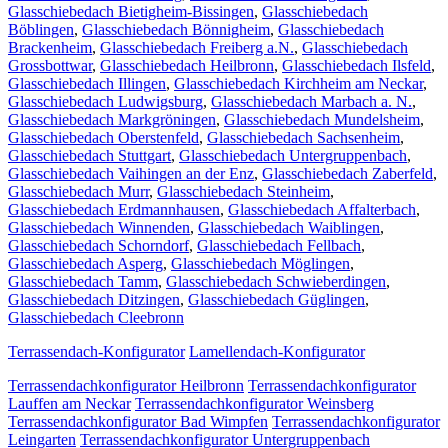
Glasschiebedach Bietigheim-Bissingen
,
Glasschiebedach
Böblingen
,
Glasschiebedach Bönnigheim
,
Glasschiebedach
Brackenheim
,
Glasschiebedach Freiberg a.N.
,
Glasschiebedach
Grossbottwar
,
Glasschiebedach Heilbronn
,
Glasschiebedach Ilsfeld
,
Glasschiebedach Illingen
,
Glasschiebedach Kirchheim am Neckar
,
Glasschiebedach Ludwigsburg
,
Glasschiebedach Marbach a. N.
,
Glasschiebedach Markgröningen
,
Glasschiebedach Mundelsheim
,
Glasschiebedach Oberstenfeld
,
Glasschiebedach Sachsenheim
,
Glasschiebedach Stuttgart
,
Glasschiebedach Untergruppenbach
,
Glasschiebedach Vaihingen an der Enz
,
Glasschiebedach Zaberfeld
,
Glasschiebedach Murr
,
Glasschiebedach Steinheim
,
Glasschiebedach Erdmannhausen
,
Glasschiebedach Affalterbach
,
Glasschiebedach Winnenden
,
Glasschiebedach Waiblingen
,
Glasschiebedach Schorndorf
,
Glasschiebedach Fellbach
,
Glasschiebedach Asperg
,
Glasschiebedach Möglingen
,
Glasschiebedach Tamm
,
Glasschiebedach Schwieberdingen
,
Glasschiebedach Ditzingen
,
Glasschiebedach Güglingen
,
Glasschiebedach Cleebronn
Terrassendach-Konfigurator
Lamellendach-Konfigurator
Terrassendachkonfigurator Heilbronn
Terrassendachkonfigurator
Lauffen am Neckar
Terrassendachkonfigurator Weinsberg
Terrassendachkonfigurator Bad Wimpfen
Terrassendachkonfigurator
Leingarten
Terrassendachkonfigurator Untergruppenbach