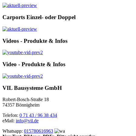
Carports Einzel- oder Doppel
Videos - Produkte & Infos
Video - Produkte & Infos
VIL Bausysteme GmbH
Robert-Bosch-Straße 18
74357 Bönnigheim
Telefon:
0 71 43 / 96 38 434
eMail:
info@vil.de
Whatsapp:
015780616963